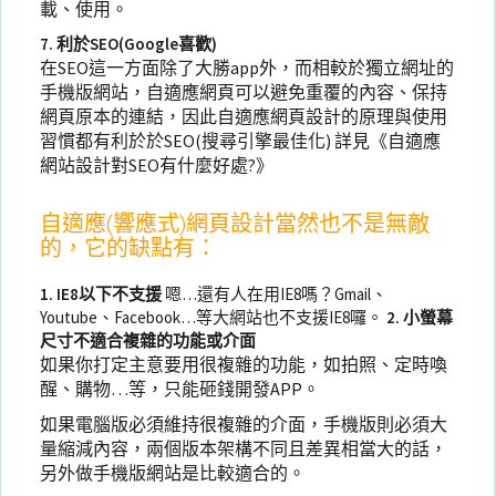
載、使用。
7. 利於SEO(Google喜歡)
在SEO這一方面除了大勝app外，而相較於獨立網址的
手機版網站，自適應網頁可以避免重覆的內容、保持
網頁原本的連結，因此自適應網頁設計的原理與使用
習慣都有利於於SEO(搜尋引擎最佳化) 詳見《自適應
網站設計對SEO有什麼好處?》
自適應(響應式)網頁設計當然也不是無敵
的，它的缺點有：
1. IE8以下不支援
嗯…還有人在用IE8嗎？Gmail、
Youtube、Facebook…等大網站也不支援IE8囉。
2. 小螢幕
尺寸不適合複雜的功能或介面
如果你打定主意要用很複雜的功能，如拍照、定時喚
醒、購物…等，只能砸錢開發APP。
如果電腦版必須維持很複雜的介面，手機版則必須大
量縮減內容，兩個版本架構不同且差異相當大的話，
另外做手機版網站是比較適合的。