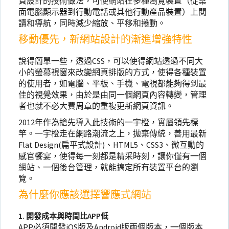
頁設計的技術做法，可使網站在多種瀏覽裝置（從桌
面電腦顯示器到行動電話或其他行動產品裝置）上閱
讀和導航，同時減少縮放、平移和捲動。
移動優先，新網站設計的漸進增強特性
說得簡單一些，透過CSS，可以使得網站透過不同大
小的螢幕視窗來改變網頁排版的方式，使得各種裝置
的使用者，如電腦、平板、手機、電視都能夠得到最
佳的視覺效果，由於是由同一個網頁內容轉變，管理
者也就不必大費周章的重複更新網頁資訊。
2012年作為搶先導入此技術的一宇橙，實屬領先標
竿。一宇橙走在網路潮流之上，拋棄傳統，善用最新
Flat Design(扁平式設計)、HTML5、CSS3、微互動的
感官饗宴，使得每一刻都是精采時刻，讓你僅有一個
網站、一個後台管理，就能搞定所有裝置平台的瀏
覽。
為什麼你應該選擇響應式網站
1. 開發成本與時間比APP低
APP必須開發iOS版及Android版兩個版本，一個版本